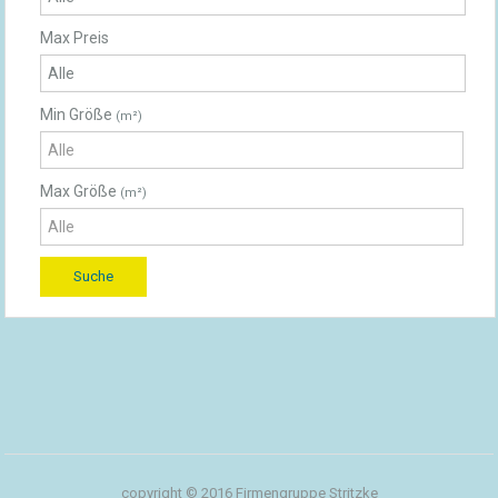
Max Preis
Min Größe
(m²)
Max Größe
(m²)
copyright © 2016 Firmengruppe Stritzke