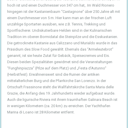
hoch ist und einen Duchmesser von 347 cm hat,. Im Wald Rionero
hingegen ist der Kastanienbaum “Castagnone” über 250 Jahre alt mit
einem Durchmesser von 5 m. Hier kann man an der frischen Luft
unzählige Sportarten ausüben, wie z.B. Tennis, Trekking und
Sportfischerei. Undiskutierbare Helden sind in der Kulinarischen
Tradition im oberen Bormidatal die Steinpilze und die Esskastanien.
Die getrocknete Kastanie aus Calizzano und Murialdo wurde in das
Präsidium des Slow Food gewählt. Ehemals das “Armeleutebrot”
genannt, ist sie heute Zutat für Gebäck, Speisecremes und Eis.
Diesen beiden Spezialitäten gewidmet sind die Veranstaltungen
“Funghinpiazza“ (Pilze auf dem Platz) und „Festa d’Autunno“
(Herbstfest). Erwähnenswert sind die Ruinen der antiken
mittelalterlichen Burg und die Pfarrkirche San Lorenzo. In der
Ortschaft Frassinone steht die Wallfahrtskirche Santa Maria delle
Grazie, die Anfang des 19. Jahrhunderts wieder aufgebaut wurde.
Auch die ligurische Riviera mit ihrem traumhaften Galinara Beach ist
in wenigen Kilometern (ca. 20 km) zu erreichen. Der Yachthafen
Marina di Loano ist 28 Kilometer entfernt.