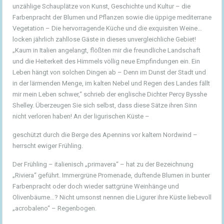
unzählige Schauplätze von Kunst, Geschichte und Kultur – die
Farbenpracht der Blumen und Pflanzen sowie die üppige mediterrane
Vegetation – Die hervorragende Küche und die exquisiten Weine…
locken jährlich zahllose Gäste in dieses unvergleichliche Gebiet!
„Kaum in Italien angelangt, flößten mir die freundliche Landschaft
und die Heiterkeit des Himmels völlig neue Empfindungen ein. Ein
Leben hängt von solchen Dingen ab – Denn im Dunst der Stadt und
in der lärmenden Menge, im kalten Nebel und Regen des Landes fällt
mir mein Leben schwer,“ schrieb der englische Dichter Percy Bysshe
Shelley. Überzeugen Sie sich selbst, dass diese Sätze ihren Sinn
nicht verloren haben! An der ligurischen Küste –
geschützt durch die Berge des Apennins vor kaltem Nordwind –
herrscht ewiger Frühling.
Der Frühling – italienisch „primavera“ – hat zu der Bezeichnung
„Riviera“ geführt. Immergrüne Promenade, duftende Blumen in bunter
Farbenpracht oder doch wieder sattgrüne Weinhänge und
Olivenbäume…? Nicht umsonst nennen die Ligurer ihre Küste liebevoll
„acrobaleno“ – Regenbogen.