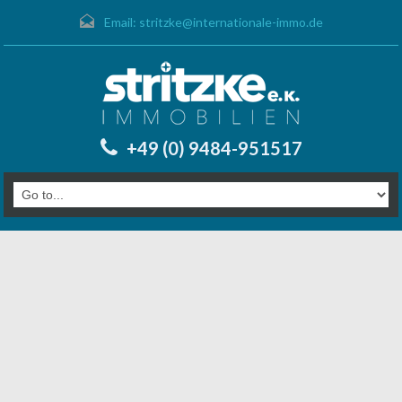
Email:
stritzke@internationale-immo.de
+49 (0) 9484-951517