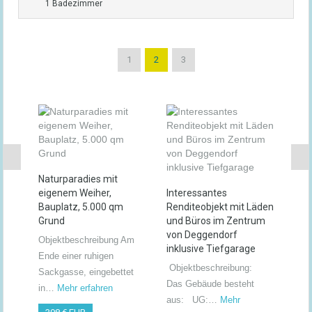
1 Badezimmer
1
2
3
Naturparadies mit
eigenem Weiher,
Interessantes
Lic
Bauplatz, 5.000 qm
Renditeobjekt mit Läden
Ges
Grund
und Büros im Zentrum
Bür
von Deggendorf
Objektbeschreibung Am
Obj
inklusive Tiefgarage
Ende einer ruhigen
Hau
Objektbeschreibung:
Sackgasse, eingebettet
Zi
Das Gebäude besteht
in…
Mehr erfahren
14
aus: UG:…
Mehr